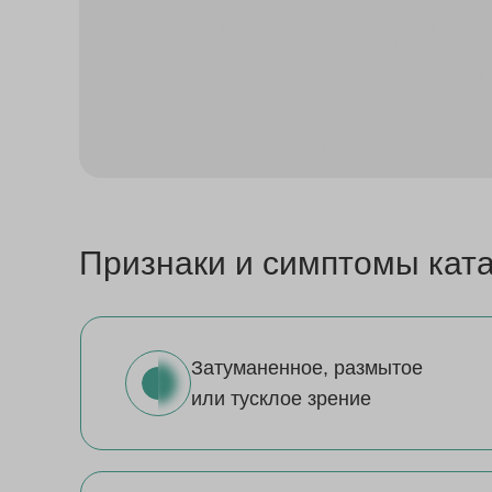
Признаки и симптомы кат
Затуманенное, размытое
или тусклое зрение