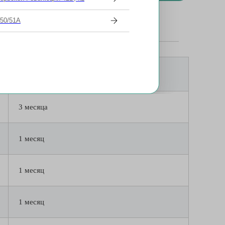
 50/51А
лизы и обследование
Срок годности
3 месяца
1 месяц
1 месяц
1 месяц