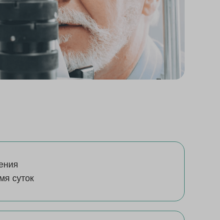
ения
мя суток