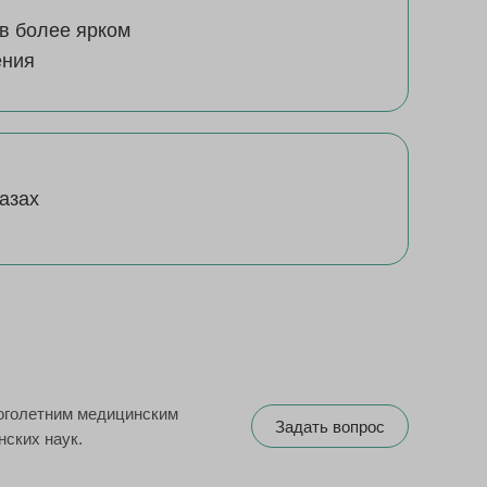
в более ярком
ения
азах
оголетним медицинским
Задать вопрос
нских наук.