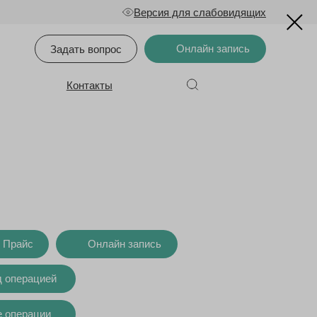
Версия для слабовидящих
Онлайн запись
Задать вопрос
Контакты
Прайс
Онлайн запись
д операцией
е операции