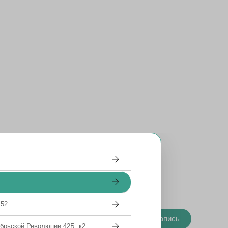
 52
ультацию
Онлайн запись
ябрьской Революции 42Б, к2