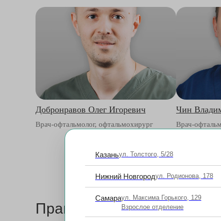
Добронравов Олег Игоревич
Чин Влади
Врач-офтальмолог, офтальмохирург
Врач-офтальм
офтальмохиру
Казань
ул. Толстого, 5/28
Нижний Новгород
ул. Родионова, 178
Самара
ул. Максима Горького, 129
Прайс
*
Перед п
Взрослое отделение
врача-офт