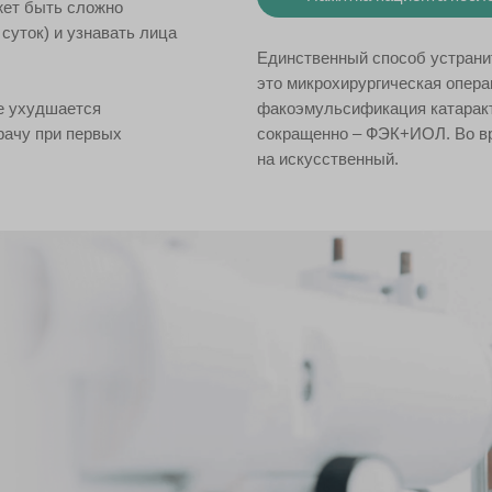
жет быть сложно
суток) и узнавать лица
Единственный способ устранит
это микрохирургическая опера
ие ухудшается
факоэмульсификация катаракт
рачу при первых
сокращенно – ФЭК+ИОЛ. Во вр
на искусственный.