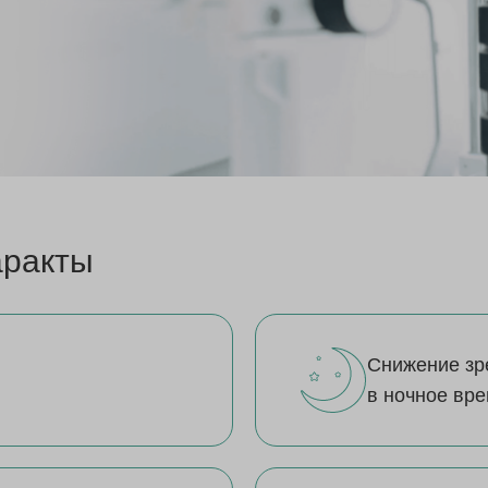
аракты
Снижение зр
в ночное вре