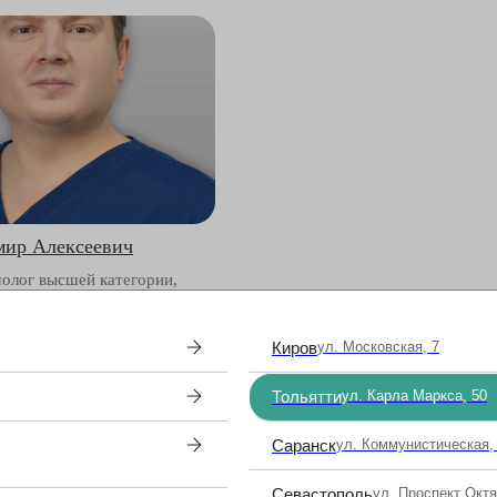
мир Алексеевич
олог высшей категории,
рг, нейроофтальмолог
Киров
ул. Московская, 7
Тольятти
ул. Карла Маркса, 50
Саранск
ул. Коммунистическая,
ланированием хирургии катаракты вам необходимо пройти конс
альмолога, сдать анализы и пройти обследования
Севастополь
ул. Проспект Окт