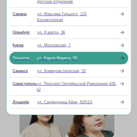
Детское отделение
Медицинский
Самара
ул. Максима Горького, 125
Косметология
персонал
Оренбург
ул. 8 марта, 36
Киров
ул. Московская, 7
Тольятти
ул. Карла Маркса, 50
Саранск
ул. Коммунистическая, 52
Кензина Фания
Щетинина Оксана
Севастополь
ул. Проспект Октябрьской Революции 42Б,
Тимирбаевна
Владимировна
к2
Старшая медицинская
Операционная
сестра
медицинская сестра
Душанбе
ул. Садриддина Айни, 50/51А
высшей категории