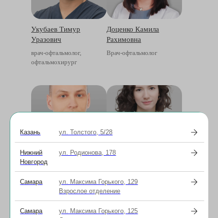
Укубаев Тимур
Доценко Камила
Уразович
Рахимовна
врач-офтальмолог,
Врач-офтальмолог
офтальмохирург
Казань
ул. Толстого, 5/28
Матвевнин Евгений
Бариева Айгуль
Нижний
ул. Родионова, 178
Вячеславович
Маратовна
Новгород
врач-офтальмолог
Врач-офтальмолог 2 кв.
категории,
Самара
ул. Максима Горького, 129
офтальмохирург
Взрослое отделение
Самара
ул. Максима Горького, 125