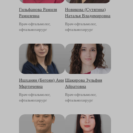
Гильфанова Рамиля
Новикова (Сутягина)
Рамилевна
Наталья Владимировна
Врач-офтальмолог,
Врач-офтальмолог,
офтальмохирург
офтальмохирург
Ишханян (Бегоян) Ани
Шакирова Зульфия
Мкртичевна
Айратовна
Врач-офтальмолог,
Врач-офтальмолог,
офтальмохирург
офтальмохирург