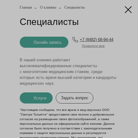
Главная
→
О клинике
→
Специалисты
Специалисты
Онлайн запись
+7 (8482) 68-94-44
Онлайн запись
Позвоните мне
В нашей клинике работают
высококвалифицированные специалисты
с многолетним медицинским стажем, среди
которых есть врачи высшей категории и кандидаты
медицинских наук.
Задать вопрос
Услуги
"Настоящим сообщаем, что все врачи и мед.персонал ООО
"Смотри Тольятти" предоставили свое полное и добровольное
согласие на размещение своих фотоизображений, а также
персональных данных на официальном сайте клиники. Данное
согласие было получено в соответствии с законодательными
нормами о защите персональных данных и регулируется
внутренними правилами клиники. Мы гарантируем, что