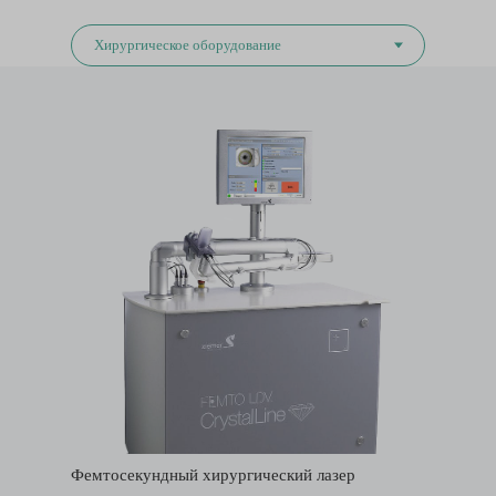
Фемтосекундный хирургический лазер