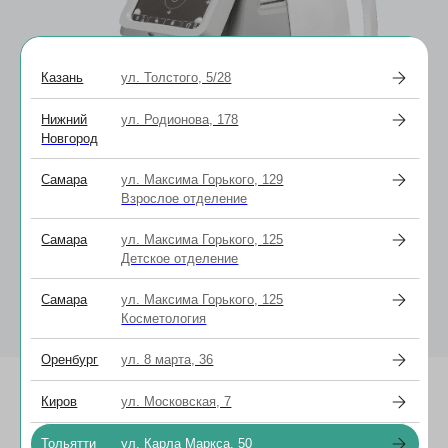
Казань
ул. Толстого, 5/28
Нижний
ул. Родионова, 178
Новгород
Самара
ул. Максима Горького, 129
Взрослое отделение
Бесконтактный тонометр
Самара
ул. Максима Горького, 125
HNT (ХНТ) - 7000 Huvitz ® (Южная Корея)
Детское отделение
Полностью автоматический тонометр с возможностью
компенсации толщины роговицы, позволяет быстро и
Самара
ул. Максима Горького, 125
бесконтактно определить внутриглазне давление.
Косметология
Оренбург
ул. 8 марта, 36
Киров
ул. Московская, 7
Тольятти
ул. Карла Маркса, 50