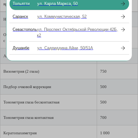
Тольятти
ул. Карла Маркса, 50
врача-офтальмолога)
Саранск
ул. Коммунистическая, 52
Наименование услуги
Стоимость
Севастополь
ул. Проспект Октябрьской Революции 42Б,
Оптическая когерентная томография (ОКТ) макулы
1 500
к2
с консультацией врача-офтальмолога (1 глаз)
Душанбе
ул. Садриддина Айни, 50/51А
Авторефрактометрия (2 глаза)
500
Визометрия (2 глаза)
750
Подбор очковой коррекции
500
Тонометрия глаза бесконтактная
500
Тонометрия глаза контактная
700
Кератопахиметрия
1 000