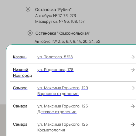
Остановка "Рубин"
Автобус: № 17, 73, 273
Маршрутки: № 96, 108, 137
Остановка "Комсомольская"
Автобус: № 2, 5, 6,7, 9, 14, 20, 24, 52
Троллейбус: № 5
Казань
ул. Толстого, 5/28
Где остановиться
для проживания
Нижний
ул. Родионова, 178
Новгород
Список ближайших гостиниц и хостелов
Самара
ул. Максима Горького, 129
Взрослое отделение
Самара
ул. Максима Горького, 125
Детское отделение
Самара
ул. Максима Горького, 125
Косметология