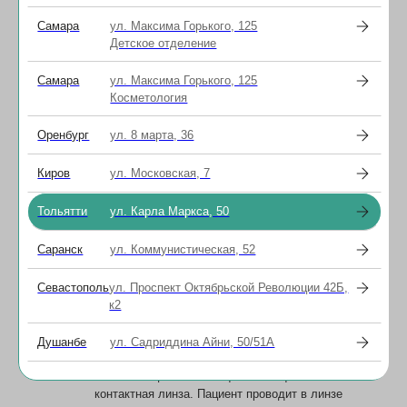
Наличие рубцов и помутнений на
Самара
ул. Максима Горького, 125
роговице
Детское отделение
Наличие аллергического
конъюнктивита
Самара
ул. Максима Горького, 125
Косметология
В сети клиник «Смотри» лечение
Оренбург
ул. 8 марта, 36
кератоконуса при помощи методики кросс-
линкинг выполняется амбулаторно, в режиме
«одного дня».
Киров
ул. Московская, 7
Тольятти
ул. Карла Маркса, 50
Под капельной анестезией проводится
деэпителизация (снятие поверхностного
слоя).
Саранск
ул. Коммунистическая, 52
В течение 30 минут на роговицу закапывание
раствора рибофлавина (витамина В2
Севастополь
ул. Проспект Октябрьской Революции 42Б,
в растворе декстрана Т500)
к2
В течение последующих 30 минут -
воздействие на роговицу лазером
Душанбе
ул. Садриддина Айни, 50/51А
одновременно с закапыванием рибофлавин.
На глаз пациента помещается защитная
контактная линза. Пациент проводит в линзе