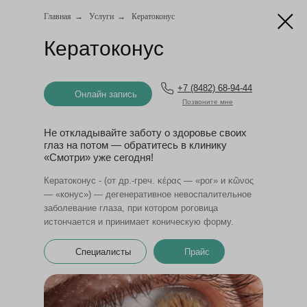
Онлайн запись
Главная
→
Услуги
→
Кератоконус
Кератоконус
+7 (8482) 68-94-44
Онлайн запись
Позвоните мне
Не откладывайте заботу о здоровье своих
глаз на потом — обратитесь в клинику
«Смотри» уже сегодня!
Кератоконус - (от др.-греч. κέρας — «рог» и κῶνος
— «конус») — дегенеративное невоспалительное
заболевание глаза, при котором роговица
истончается и принимает коническую форму.
Специалисты
Прайс