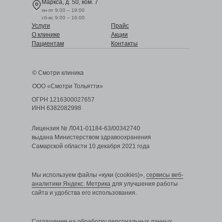
Маркса, д. 50, ком. 7
пн-пт 9:00 – 19:00
сб-вс 9:00 – 16:00
Услуги
Прайс
О клинике
Акции
Пациентам
Контакты
© Смотри клиника
ООО «Смотри Тольятти»
ОГРН 1216300027657
ИНН 6382082998
Лицензия № Л041-01184-63/00342740
выдана Министерством здравоохранения
Самарской области 10 декабря 2021 года
Мы используем файлы «куки (cookies)»,
сервисы веб-
аналитики Яндекс. Метрика
для улучшения работы
сайта и удобства его использования.
Cоглашение на обработку персональных данных