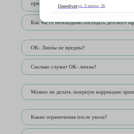
привести ребенка на прием?
Оренбург
ул. 8 марта, 36
Как часто необходимо посещать детского о
ОК- Линзы не вредны?
Сколько служат ОК- линзы?
Можно ли делать лазерную коррекцию зрени
Какие ограничения после укола?