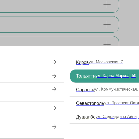
Киров
ул. Московская, 7
Тольятти
ул. Карла Маркса, 50
Саранск
ул. Коммунистическая,
кции зрения?
Севастополь
ул. Проспект Окт
коррекции зрения
Душанбе
ул. Садриддина Айни,
елей (бабушка/ дедушка/ сестра/тетя)