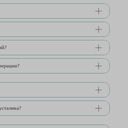
?
ий?
перации?
усталика?