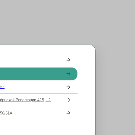
 52
ябрьской Революции 42Б, к2
 50/51А