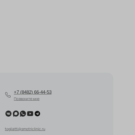
+7 (8482) 66-44-53
Позвоните мне
togliatti@smotriclinic.ru