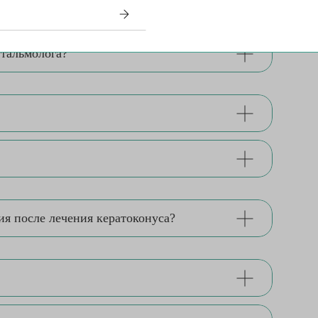
фтальмолога?
я после лечения кератоконуса?