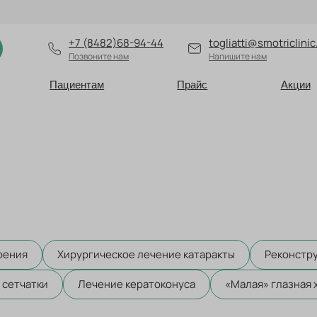
+7 (8482)68-94-44
togliatti@smotriclinic
Позвоните нам
Напишите нам
Пациентам
Прайс
Акции
рения
Хирургическое лечение катаракты
Реконстру
 сетчатки
Лечение кератоконуса
«Малая» глазная 